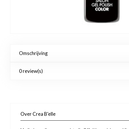
Omschrijving
0 review(s)
Over Crea B'elle