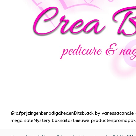
afprijzingen
benodigdheden
Bits
black by vanessa
candle 
mega sale
Mystery box
nailart
nieuwe producten
promopakk