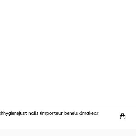
sh
hygiene
just nails (importeur benelux)
makear