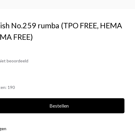
olish No.259 rumba (TPO FREE, HEMA
EMA FREE)
iet beoordeeld
ten:
190
Bestellen
agen