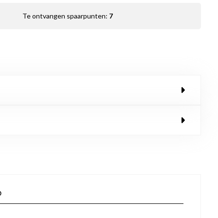
Te ontvangen spaarpunten:
7
p