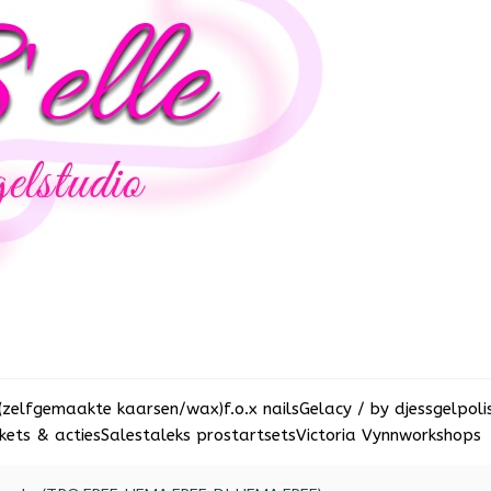
(zelfgemaakte kaarsen/wax)
f.o.x nails
Gelacy / by djess
gelpoli
ets & acties
Sale
staleks pro
startsets
Victoria Vynn
workshops