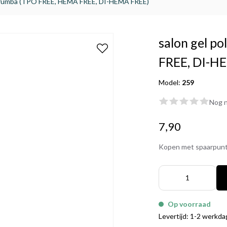
59 rumba (TPO FREE, HEMA FREE, DI-HEMA FREE)
salon gel p
FREE, DI-H
Model:
259
Nog n
7,90
Kopen met spaarpun
Op voorraad
Levertijd: 1-2 werkd