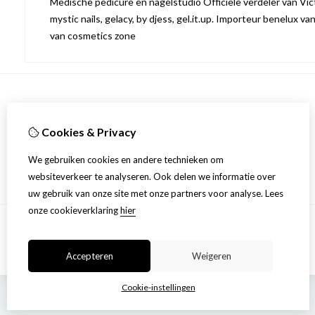
Medische pedicure en nagelstudio Officiële verdeler van Victo
mystic nails, gelacy, by djess, gel.it.up. Importeur benelux va
van cosmetics zone
Informatie
Cookies & Privacy
Over ons
Privacyverklaring
We gebruiken cookies en andere technieken om
Algemene voorwaarden
websiteverkeer te analyseren. Ook delen we informatie over
uw gebruik van onze site met onze partners voor analyse.
Lees
onze cookieverklaring
hier
Accepteren
Weigeren
Cookie-instellingen