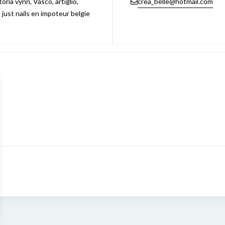
ria vynn, Vasco, artiglio,
crea_belle@hotmail.com
n just nails en impoteur belgie