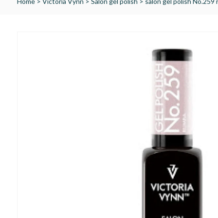
Home
>
Victoria Vynn
>
Salon gel polish
>
salon gel polish No.2