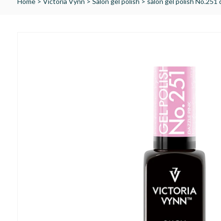
Home
>
Victoria Vynn
>
Salon gel polish
>
salon gel polish No.25