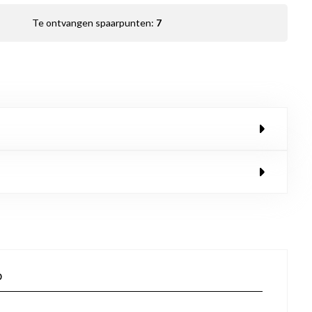
Te ontvangen spaarpunten:
7
p