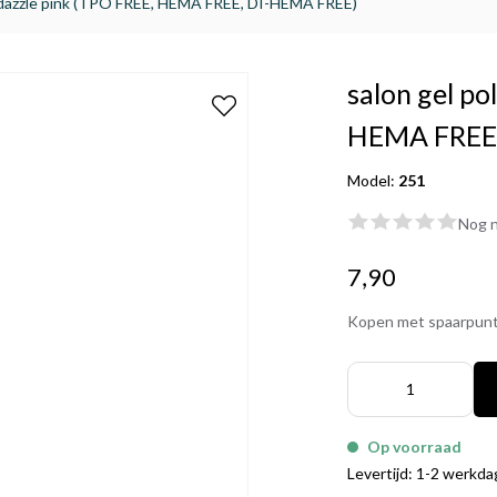
1 dazzle pink (TPO FREE, HEMA FREE, DI-HEMA FREE)
salon gel po
HEMA FREE,
Model:
251
Nog n
7,90
Kopen met spaarpun
Op voorraad
Levertijd: 1-2 werkd