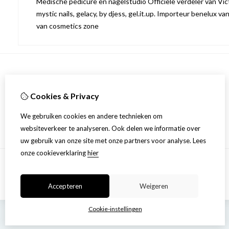
Medische pedicure en nagelstudio Officiële verdeler van Victo
mystic nails, gelacy, by djess, gel.it.up. Importeur benelux va
van cosmetics zone
Informatie
Cookies & Privacy
Over ons
Privacyverklaring
We gebruiken cookies en andere technieken om
Algemene voorwaarden
websiteverkeer te analyseren. Ook delen we informatie over
uw gebruik van onze site met onze partners voor analyse.
Lees
onze cookieverklaring
hier
Accepteren
Weigeren
Cookie-instellingen