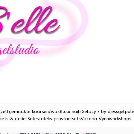
(zelfgemaakte kaarsen/wax)
f.o.x nails
Gelacy / by djess
gelpoli
ets & acties
Sale
staleks pro
startsets
Victoria Vynn
workshops