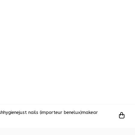
sh
hygiene
just nails (importeur benelux)
makear