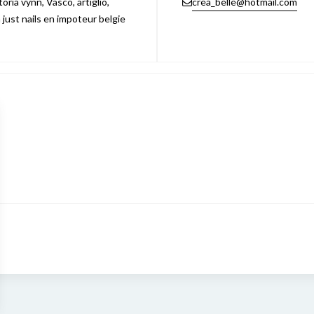
ria vynn, Vasco, artiglio,
crea_belle@hotmail.com
n just nails en impoteur belgie