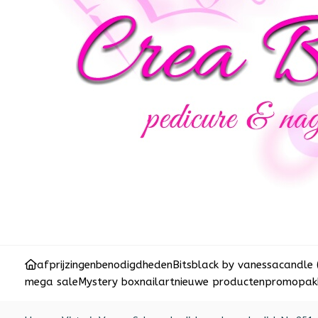
afprijzingen
benodigdheden
Bits
black by vanessa
candle 
mega sale
Mystery box
nailart
nieuwe producten
promopakk