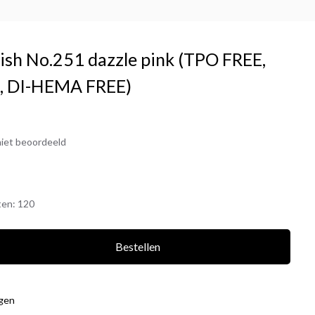
lish No.251 dazzle pink (TPO FREE,
 DI-HEMA FREE)
iet beoordeeld
ten:
120
Bestellen
agen