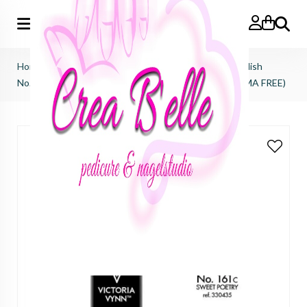
Zoeken
Home
>
Victoria Vynn
>
Salon gel polish
>
salon gel polish
No.161 sweet poetry (TPO FREE, HEMA FREE, DI-HEMA FREE)