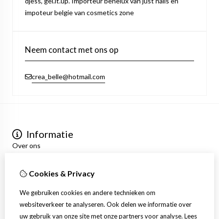
djess, gel.it.up. Importeur benelux van just nails en
impoteur belgie van cosmetics zone
Neem contact met ons op
crea_belle@hotmail.com
Informatie
Over ons
Privacyverklaring
Algemene voorwaarden
Cookies & Privacy
Mijn account
Inloggen
We gebruiken cookies en andere technieken om
Bestelhistorie
websiteverkeer te analyseren. Ook delen we informatie over
Verlanglijst
uw gebruik van onze site met onze partners voor analyse.
Lees