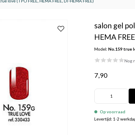
9 true love (TPO FREE, HEMA FREE, DI-HEMA FREE)
salon gel po
HEMA FREE,
Model:
No.159 true 
Nog n
7,90
Op voorraad
Levertijd: 1-2 werkd