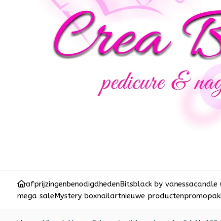
afprijzingen
benodigdheden
Bits
black by vanessa
candle 
mega sale
Mystery box
nailart
nieuwe producten
promopakk