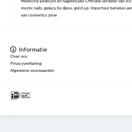
Medische pedicure en nagelstudio Officiële verdeler van Victo
mystic nails, gelacy, by djess, gel.it.up. Importeur benelux va
van cosmetics zone
Informatie
Over ons
Privacyverklaring
Algemene voorwaarden