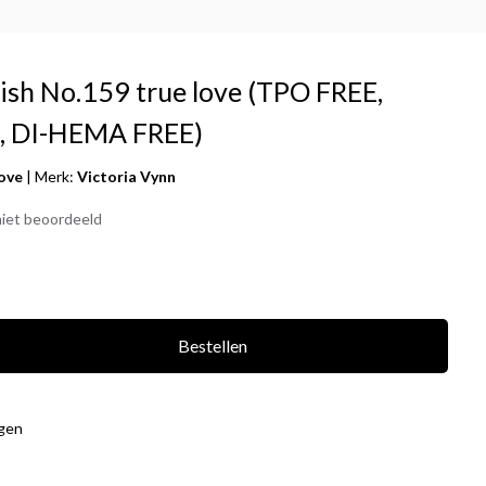
lish No.159 true love (TPO FREE,
 DI-HEMA FREE)
love
|
Merk:
Victoria Vynn
iet beoordeeld
Bestellen
agen