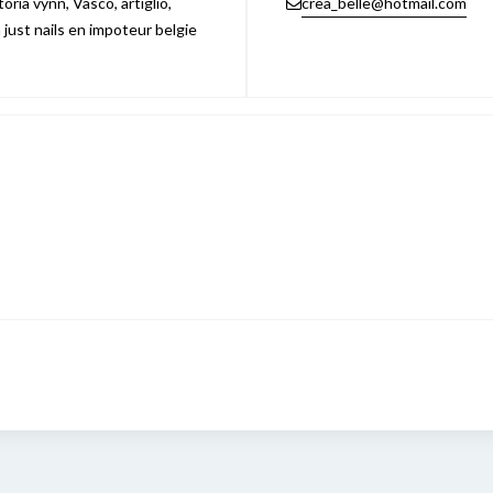
ria vynn, Vasco, artiglio,
crea_belle@hotmail.com
n just nails en impoteur belgie