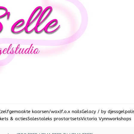
(zelfgemaakte kaarsen/wax)
f.o.x nails
Gelacy / by djess
gelpoli
ets & acties
Sale
staleks pro
startsets
Victoria Vynn
workshops