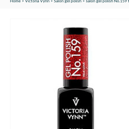
Home
>
Victoria Vynn
>
Salon gel polish
>
salon gel polish No.15