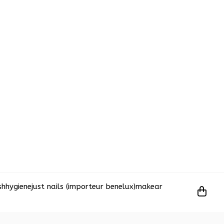
sh
hygiene
just nails (importeur benelux)
makear