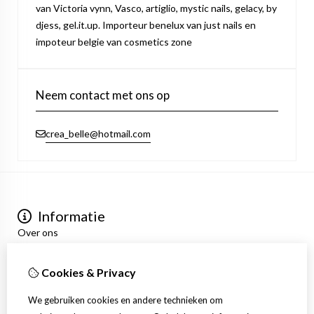
van Victoria vynn, Vasco, artiglio, mystic nails, gelacy, by
djess, gel.it.up. Importeur benelux van just nails en
impoteur belgie van cosmetics zone
Neem contact met ons op
crea_belle@hotmail.com
Informatie
Over ons
Privacyverklaring
Algemene voorwaarden
Cookies & Privacy
Mijn account
Inloggen
We gebruiken cookies en andere technieken om