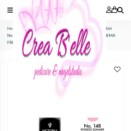
Zoeken
Home
>
Victoria Vynn
>
Salon gel polish
>
salon gel polish
No.148 endless summer (TPO FREE, HEMA FREE, DI-HEMA
FREE)