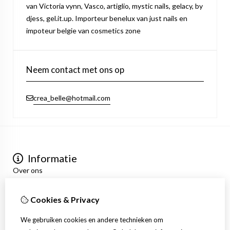
van Victoria vynn, Vasco, artiglio, mystic nails, gelacy, by
djess, gel.it.up. Importeur benelux van just nails en
impoteur belgie van cosmetics zone
Neem contact met ons op
crea_belle@hotmail.com
Informatie
Over ons
Privacyverklaring
Algemene voorwaarden
Cookies & Privacy
Mijn account
Inloggen
We gebruiken cookies en andere technieken om