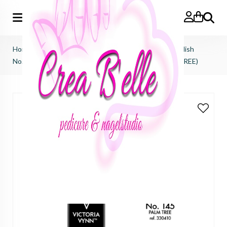
Zoeken
Home
>
Victoria Vynn
>
Salon gel polish
>
salon gel polish
No.145 palm tree (TPO FREE, HEMA FREE, DI-HEMA FREE)