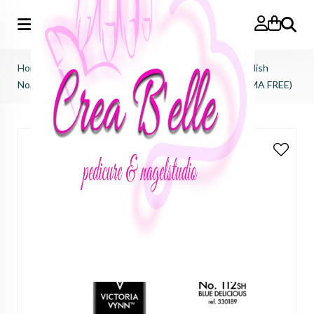
Zoeken
Home
>
Victoria Vynn
>
Salon gel polish
>
salon gel polish
No.112 blue delicious (TPO FREE, HEMA FREE, DI-HEMA FREE)