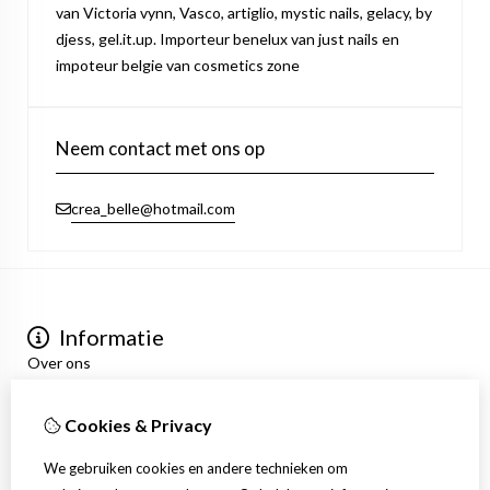
van Victoria vynn, Vasco, artiglio, mystic nails, gelacy, by
djess, gel.it.up. Importeur benelux van just nails en
impoteur belgie van cosmetics zone
Neem contact met ons op
crea_belle@hotmail.com
Informatie
Over ons
Privacyverklaring
Algemene voorwaarden
Cookies & Privacy
Mijn account
Inloggen
We gebruiken cookies en andere technieken om