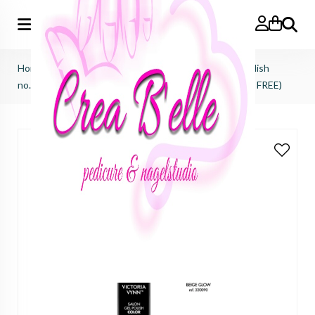
Zoeken
Home
>
Victoria Vynn
>
Salon gel polish
>
salon gel polish
no.091 beige glow (TPO FREE, HEMA FREE, DI- HEMA FREE)