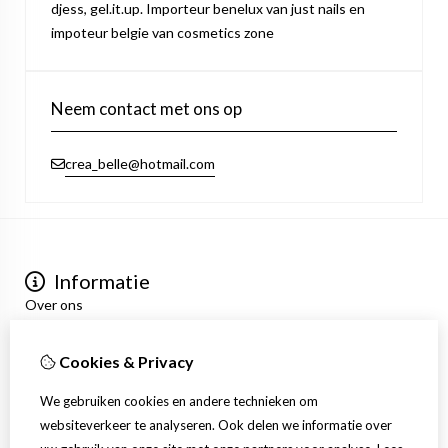
djess, gel.it.up. Importeur benelux van just nails en
impoteur belgie van cosmetics zone
Neem contact met ons op
crea_belle@hotmail.com
Informatie
Over ons
Privacyverklaring
Algemene voorwaarden
Cookies & Privacy
Mijn account
Inloggen
We gebruiken cookies en andere technieken om
Bestelhistorie
websiteverkeer te analyseren. Ook delen we informatie over