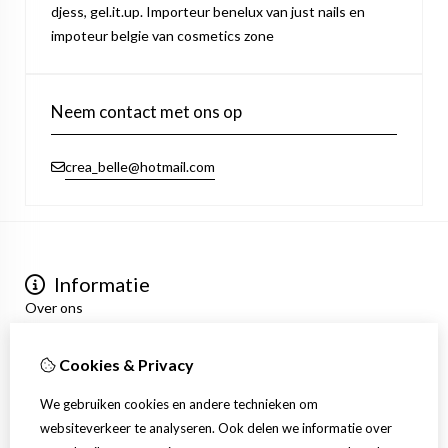
djess, gel.it.up. Importeur benelux van just nails en
impoteur belgie van cosmetics zone
Neem contact met ons op
crea_belle@hotmail.com
Informatie
Over ons
Privacyverklaring
Algemene voorwaarden
Cookies & Privacy
Mijn account
Inloggen
We gebruiken cookies en andere technieken om
Bestelhistorie
websiteverkeer te analyseren. Ook delen we informatie over