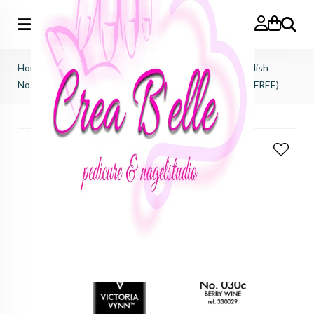
Zoeken
Home
>
Victoria Vynn
>
Salon gel polish
>
salon gel polish
No.030 berry wine (TPO FREE, HEMA FREE, DI-HEMA FREE)