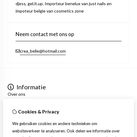
djess, gel.it.up. Importeur benelux van just nails en
impoteur belgie van cosmetics zone
Neem contact met ons op
crea_belle@hotmail.com
Informatie
Over ons
Privacyverklaring
Algemene voorwaarden
Cookies & Privacy
Mijn account
Inloggen
We gebruiken cookies en andere technieken om
Bestelhistorie
websiteverkeer te analyseren. Ook delen we informatie over