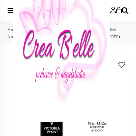
Zoeken
Home
>
Victoria Vynn
>
Salon gel polish
>
salon gel polish
No.015 rose petal (HEMA FREE, TPO FREE, DI-HEMA FREE)