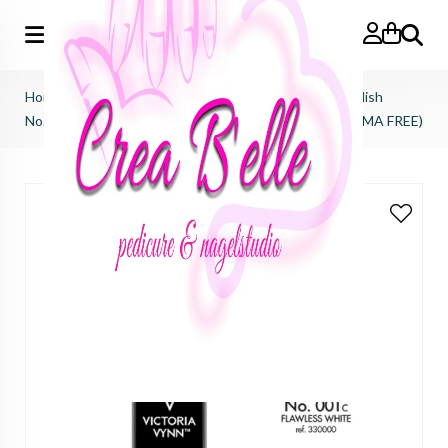
Zoeken
Home
>
Victoria Vynn
>
Salon gel polish
>
salon gel polish
No.001 flawless white (HEMA FREE, TPO FREE, DI-HEMA FREE)