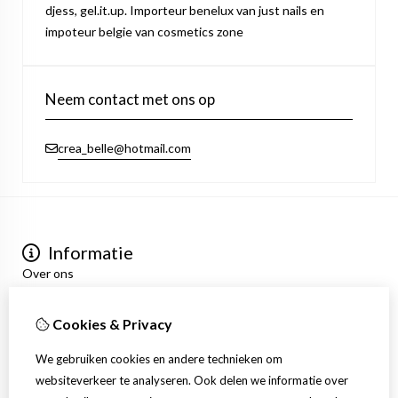
djess, gel.it.up. Importeur benelux van just nails en
impoteur belgie van cosmetics zone
Neem contact met ons op
crea_belle@hotmail.com
Informatie
Over ons
Privacyverklaring
Algemene voorwaarden
Cookies & Privacy
Mijn account
Inloggen
We gebruiken cookies en andere technieken om
Bestelhistorie
websiteverkeer te analyseren. Ook delen we informatie over