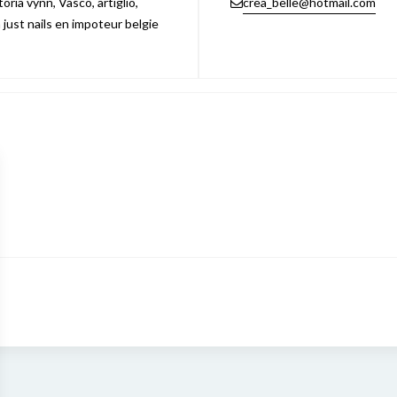
ria vynn, Vasco, artiglio,
crea_belle@hotmail.com
n just nails en impoteur belgie