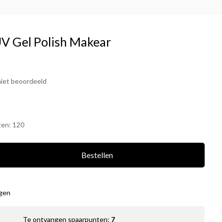
UV Gel Polish Makear
iet beoordeeld
ten:
120
Bestellen
agen
Te ontvangen spaarpunten:
7