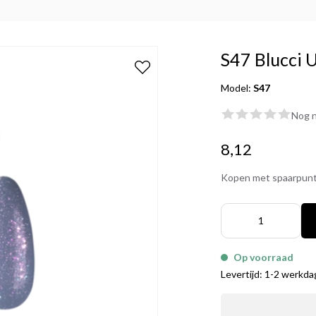
S47 Blucci 
Model:
S47
Nog n
8,12
Kopen met spaarpun
Op voorraad
Levertijd: 1-2 werkd