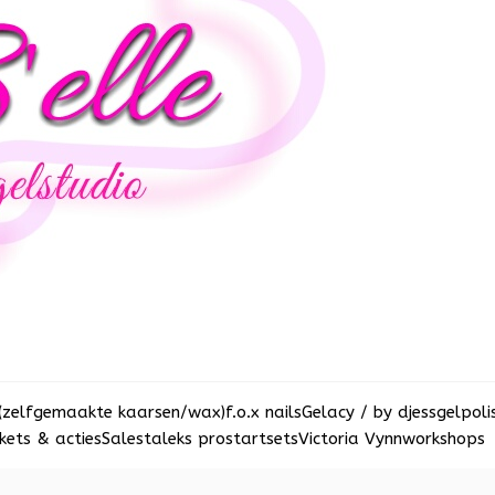
(zelfgemaakte kaarsen/wax)
f.o.x nails
Gelacy / by djess
gelpoli
ets & acties
Sale
staleks pro
startsets
Victoria Vynn
workshops