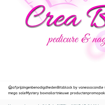
afprijzingen
benodigdheden
Bits
black by vanessa
candle 
mega sale
Mystery box
nailart
nieuwe producten
promopakk