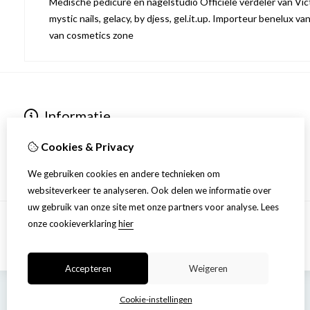
Medische pedicure en nagelstudio Officiële verdeler van Victo
mystic nails, gelacy, by djess, gel.it.up. Importeur benelux va
van cosmetics zone
Informatie
Over ons
Cookies & Privacy
Privacyverklaring
Algemene voorwaarden
We gebruiken cookies en andere technieken om
websiteverkeer te analyseren. Ook delen we informatie over
uw gebruik van onze site met onze partners voor analyse.
Lees
onze cookieverklaring
hier
Accepteren
Weigeren
Cookie-instellingen