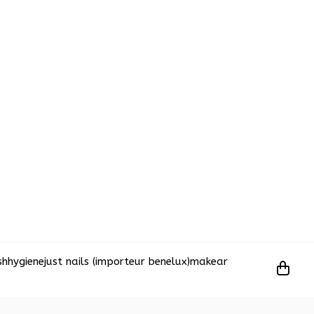
sh
hygiene
just nails (importeur benelux)
makear