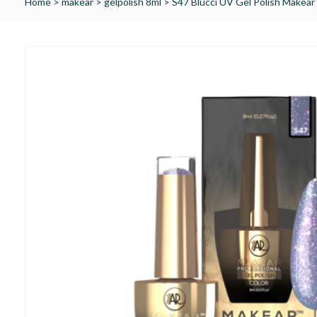
Home
>
makear
>
gelpolish 8ml
>
S47 Blucci UV Gel Polish Makear