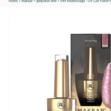
Home
>
makear
>
gelpolish 8ml
>
S44 Redenciaga - UV Gel Polish