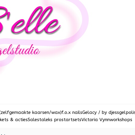
(zelfgemaakte kaarsen/wax)
f.o.x nails
Gelacy / by djess
gelpoli
ets & acties
Sale
staleks pro
startsets
Victoria Vynn
workshops