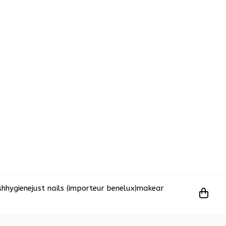
sh
hygiene
just nails (importeur benelux)
makear