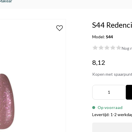
 Makear
S44 Redenci
Model:
S44
Nog n
8,12
Kopen met spaarpun
Op voorraad
Levertijd: 1-2 werkd