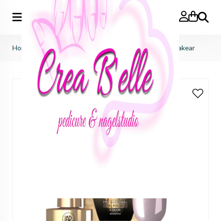
Zoeken
Home
>
makear
>
gelpolish 8ml
>
S34 UV Gel Polish Makear