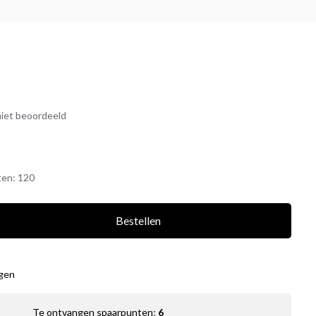
iet beoordeeld
ten:
120
Bestellen
agen
Te ontvangen spaarpunten:
6