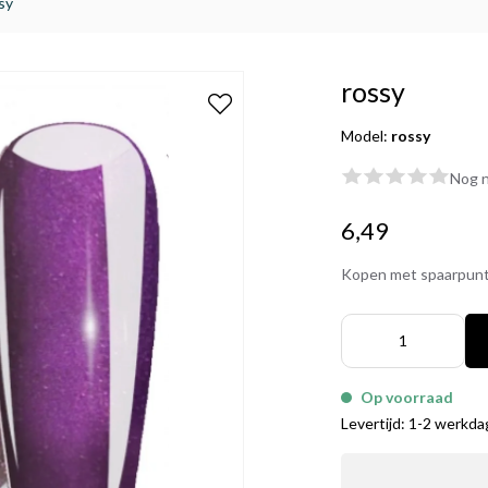
sy
rossy
Model:
rossy
Nog n
6,49
Kopen met spaarpun
Op voorraad
Levertijd: 1-2 werkd