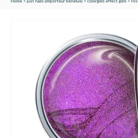
Home
>
just nails (importeur benelux)
>
colorgels effect gels
>
ros