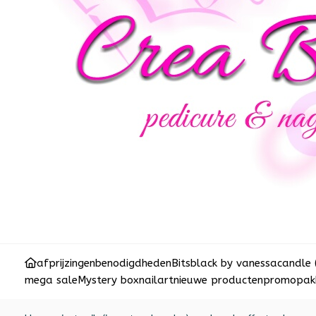
afprijzingen
benodigdheden
Bits
black by vanessa
candle 
mega sale
Mystery box
nailart
nieuwe producten
promopakk