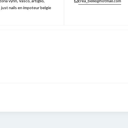
ria vynn, Vasco, artiglio,
crea_belle@hotmail.com
n just nails en impoteur belgie