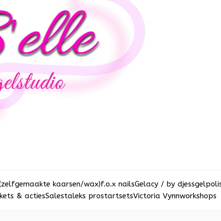
(zelfgemaakte kaarsen/wax)
f.o.x nails
Gelacy / by djess
gelpoli
ets & acties
Sale
staleks pro
startsets
Victoria Vynn
workshops