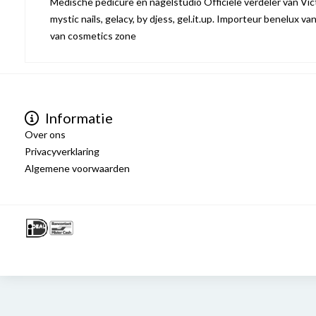
Medische pedicure en nagelstudio Officiële verdeler van Victo
mystic nails, gelacy, by djess, gel.it.up. Importeur benelux va
van cosmetics zone
Informatie
Over ons
Privacyverklaring
Algemene voorwaarden