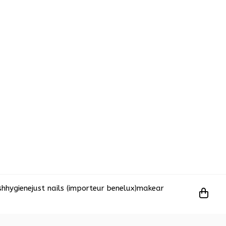
sh
hygiene
just nails (importeur benelux)
makear