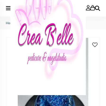
Zoeken
Home
>
reflectieve neon gelpolish 02