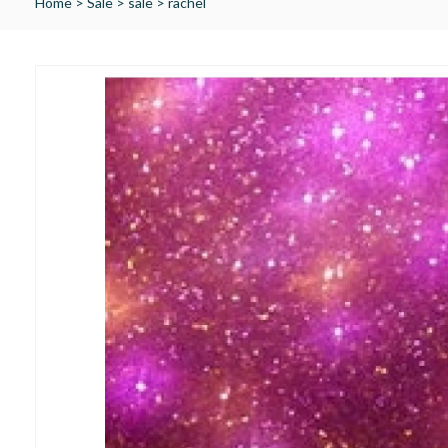
Home
>
Sale
>
sale
>
rachel