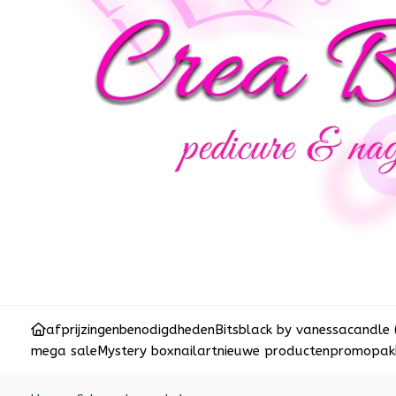
afprijzingen
benodigdheden
Bits
black by vanessa
candle 
mega sale
Mystery box
nailart
nieuwe producten
promopakk