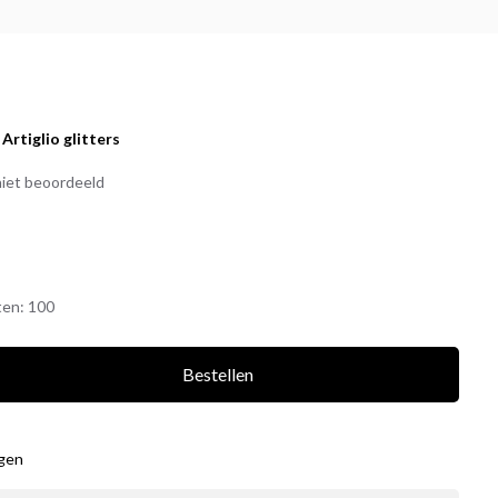
:
Artiglio glitters
iet beoordeeld
ten:
100
Bestellen
agen