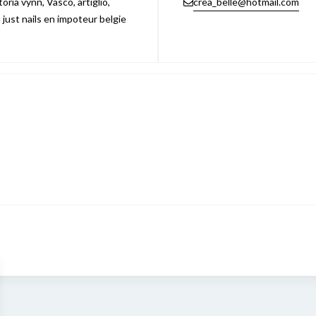
ria vynn, Vasco, artiglio,
crea_belle@hotmail.com
n just nails en impoteur belgie