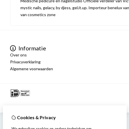
Medische pedicure en nagelstudio Officiële verdeler van Victo
mystic nails, gelacy, by djess, gel.it.up. Importeur benelux va
van cosmetics zone
Informatie
Over ons
Privacyverklaring
Algemene voorwaarden
Cookies & Privacy
We gebruiken cookies en andere technieken om