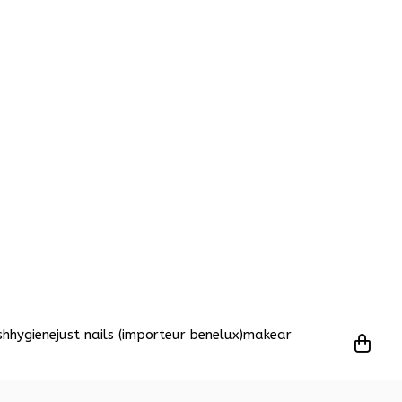
sh
hygiene
just nails (importeur benelux)
makear