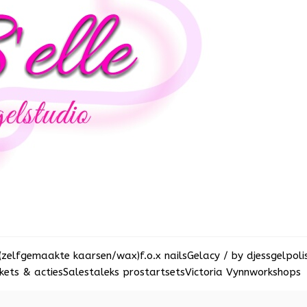
(zelfgemaakte kaarsen/wax)
f.o.x nails
Gelacy / by djess
gelpoli
ets & acties
Sale
staleks pro
startsets
Victoria Vynn
workshops