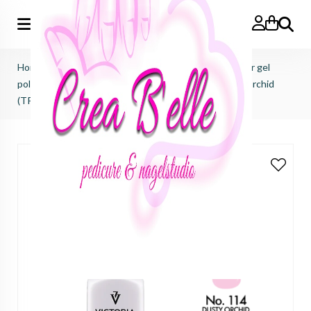
Zoeken
Home
>
Victoria Vynn
>
Pure creamy hybrid salon color gel
polish
>
pure creamy hybrid salon color No.114 dusty orchid
(TPO FREE)