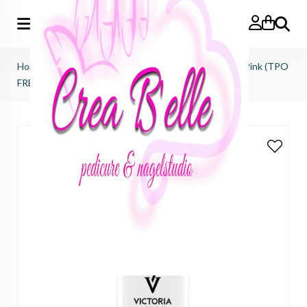
Zoeken
Home
>
pure creamy hybrid salon color No.272 Living Pink (TPO
FREE, HEMA FREE, DI-HEMA FREE)