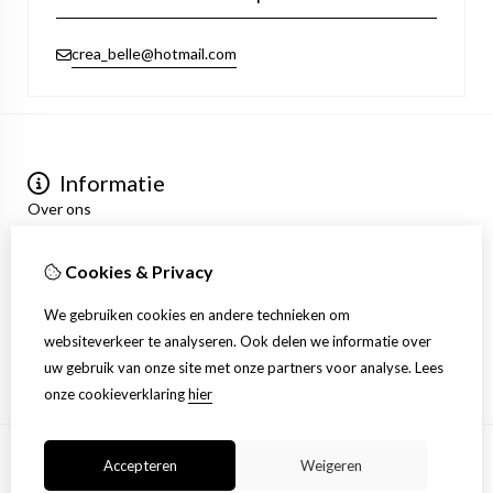
crea_belle@hotmail.com
Informatie
Over ons
Privacyverklaring
Algemene voorwaarden
Cookies & Privacy
Mijn account
Inloggen
We gebruiken cookies en andere technieken om
Bestelhistorie
websiteverkeer te analyseren. Ook delen we informatie over
Verlanglijst
uw gebruik van onze site met onze partners voor analyse.
Lees
Nieuwsbrief
onze cookieverklaring
hier
Accepteren
Weigeren
© Copyright 2026 |
TSB