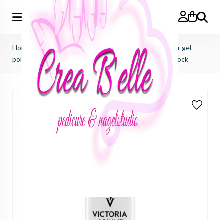
Zoeken
Home
>
Victoria Vynn
>
Pure creamy hybrid salon color gel
polish
>
pure creamy hybrid salon color No.203 pink shock