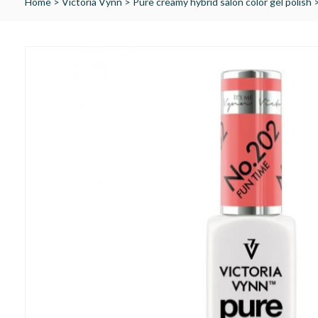
Home
>
Victoria Vynn
>
Pure creamy hybrid salon color gel polish