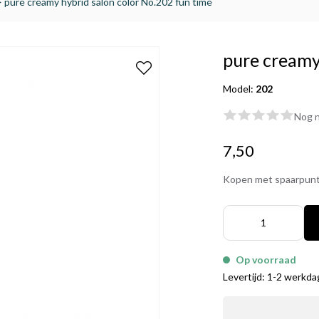
>
pure creamy hybrid salon color No.202 fun time
pure creamy
Model:
202
Nog n
7,50
Kopen met spaarpun
Op voorraad
Levertijd: 1-2 werkd