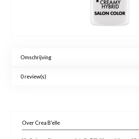
Omschrijving
0 review(s)
Over Crea B'elle