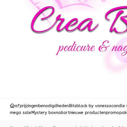
afprijzingen
benodigdheden
Bits
black by vanessa
candle 
mega sale
Mystery box
nailart
nieuwe producten
promopakk