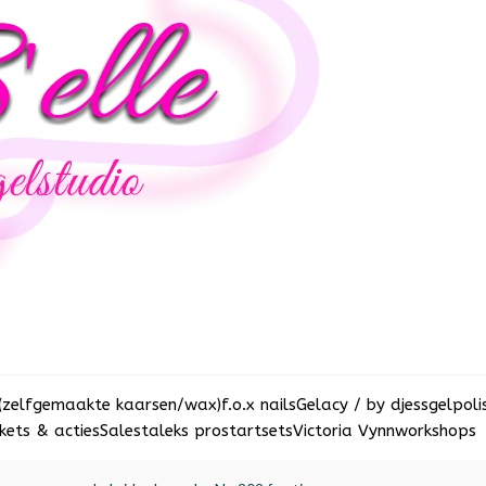
(zelfgemaakte kaarsen/wax)
f.o.x nails
Gelacy / by djess
gelpoli
ets & acties
Sale
staleks pro
startsets
Victoria Vynn
workshops