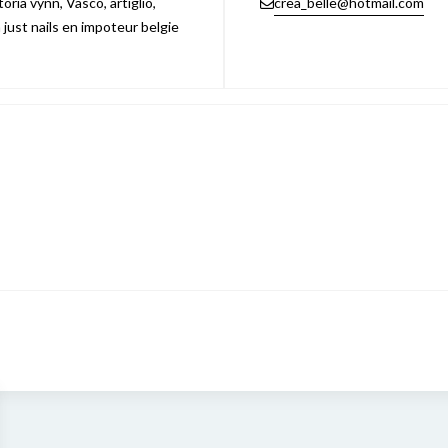
ria vynn, Vasco, artiglio,
crea_belle@hotmail.com
n just nails en impoteur belgie