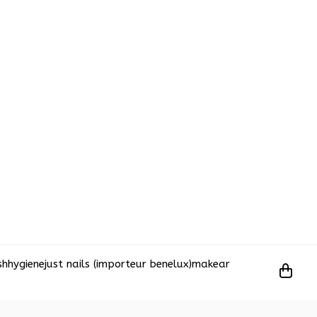
sh
hygiene
just nails (importeur benelux)
makear