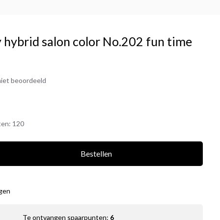
 hybrid salon color No.202 fun time
iet beoordeeld
ten:
120
Bestellen
agen
Te ontvangen spaarpunten:
6