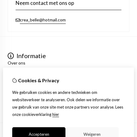
Neem contact met ons op
crea_belle@hotmail.com
Informatie
Over ons
Privacyverklaring
Algemene voorwaarden
Cookies & Privacy
Mijn account
Inloggen
We gebruiken cookies en andere technieken om
Bestelhistorie
websiteverkeer te analyseren. Ook delen we informatie over
Verlanglijst
uw gebruik van onze site met onze partners voor analyse.
Lees
Nieuwsbrief
onze cookieverklaring
hier
Accepteren
Weigeren