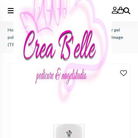
Zoeken
Home
>
Victoria Vynn
>
Pure creamy hybrid salon color gel
polish
>
pure creamy hybrid salon color No.201 Formal Image
(TPO FREE)