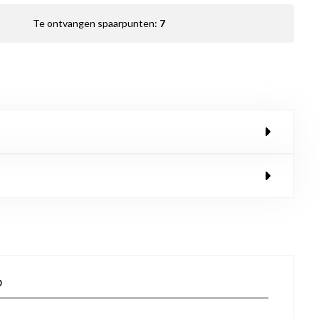
Te ontvangen spaarpunten:
7
p