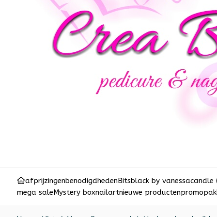
afprijzingen
benodigdheden
Bits
black by vanessa
candle 
mega sale
Mystery box
nailart
nieuwe producten
promopakk