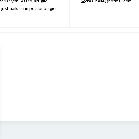
ria vynn, Vasco, artiglio,
crea_belle@hotmail.com
n just nails en impoteur belgie