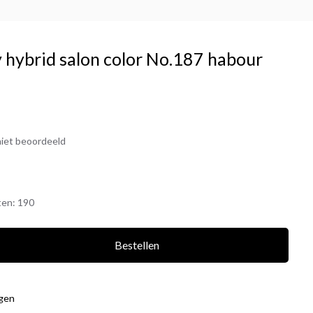
 hybrid salon color No.187 habour
iet beoordeeld
ten:
190
Bestellen
agen