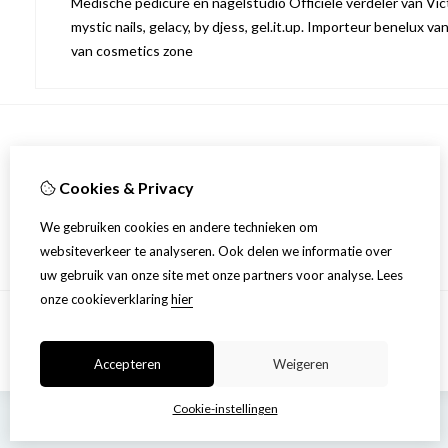
Medische pedicure en nagelstudio Officiële verdeler van Victo
mystic nails, gelacy, by djess, gel.it.up. Importeur benelux va
van cosmetics zone
Informatie
Cookies & Privacy
Over ons
Privacyverklaring
We gebruiken cookies en andere technieken om
Algemene voorwaarden
websiteverkeer te analyseren. Ook delen we informatie over
uw gebruik van onze site met onze partners voor analyse.
Lees
onze cookieverklaring
hier
Accepteren
Weigeren
Cookie-instellingen