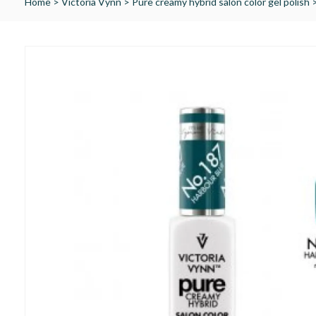
Home
>
Victoria Vynn
>
Pure creamy hybrid salon color gel polish