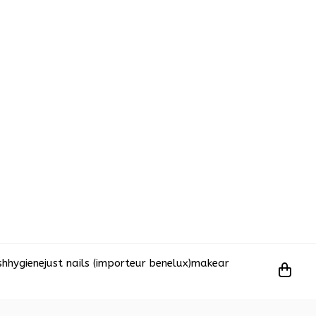
sh
hygiene
just nails (importeur benelux)
makear