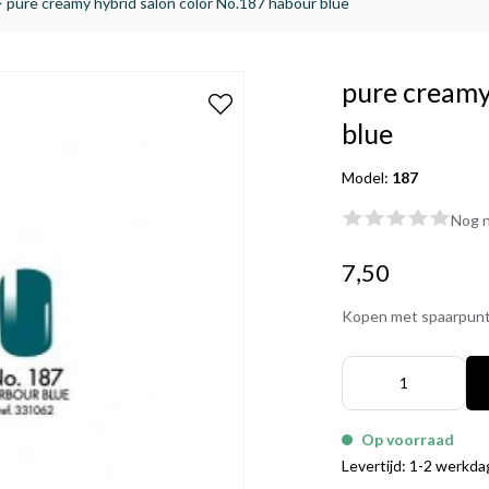
>
pure creamy hybrid salon color No.187 habour blue
pure creamy
blue
Model:
187
Nog n
7,50
Kopen met spaarpun
Op voorraad
Levertijd: 1-2 werkd