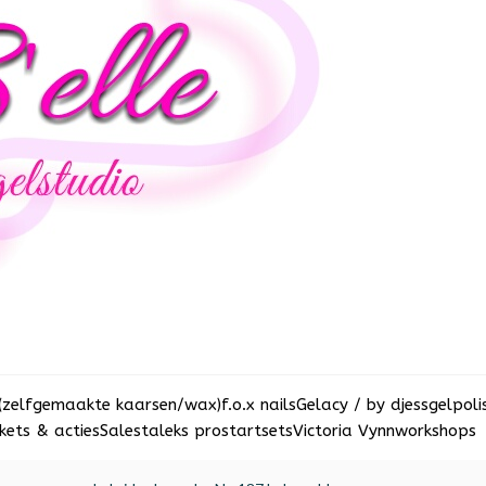
(zelfgemaakte kaarsen/wax)
f.o.x nails
Gelacy / by djess
gelpoli
ets & acties
Sale
staleks pro
startsets
Victoria Vynn
workshops