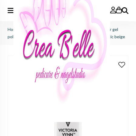
Zoeken
Home
>
Victoria Vynn
>
Pure creamy hybrid salon color gel
polish
>
pure creamy hybrid salon color No.176 nostalgic beige