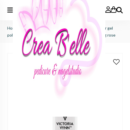
Zoeken
Home
>
Victoria Vynn
>
Pure creamy hybrid salon color gel
polish
>
pure creamy hybrid salon color No.175 frosting rose