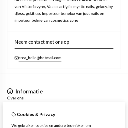
van Victoria vynn, Vasco, artiglio, mystic nails, gelacy, by
djess, gel.it.up. Importeur benelux van just nails en
impoteur belgie van cosmetics zone
Neem contact met ons op
crea_belle@hotmail.com
Informatie
Over ons
Privacyverklaring
Algemene voorwaarden
Cookies & Privacy
Mijn account
Inloggen
We gebruiken cookies en andere technieken om