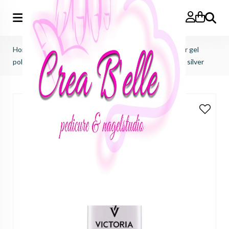
Zoeken
Home
>
Victoria Vynn
>
Pure creamy hybrid salon color gel
polish
>
pure creamy hybrid salon color No.143 magical silver