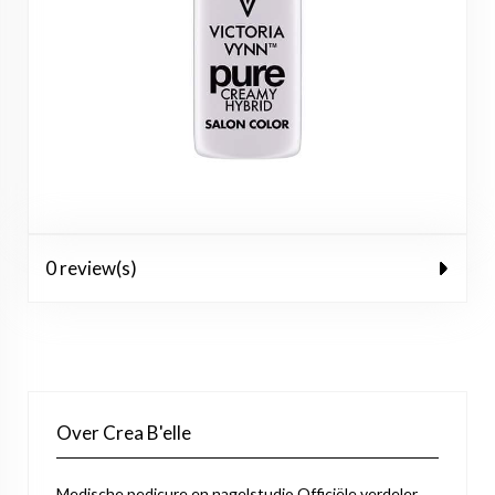
0 review(s)
Over Crea B'elle
Medische pedicure en nagelstudio Officiële verdeler