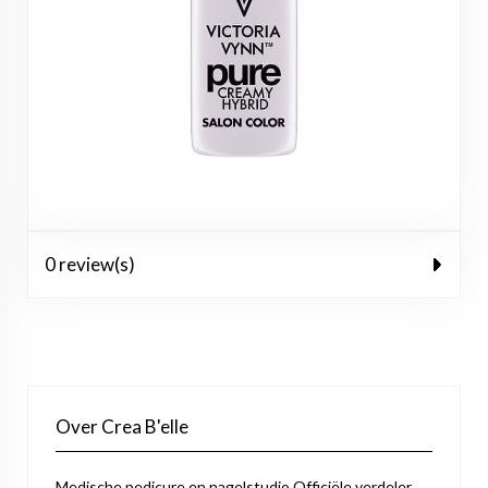
0 review(s)
Over Crea B'elle
Medische pedicure en nagelstudio Officiële verdeler