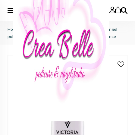
Zoeken
Home
>
Victoria Vynn
>
Pure creamy hybrid salon color gel
polish
>
pure creamy hybrid salon color No.140 frog prince