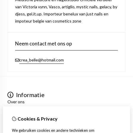
van Victoria vynn, Vasco, artiglio, mystic nails, gelacy, by
djess, gel.it.up. Importeur benelux van just nails en
impoteur belgie van cosmetics zone
Neem contact met ons op
crea_belle@hotmail.com
Informatie
Over ons
Privacyverklaring
Algemene voorwaarden
Cookies & Privacy
Mijn account
Inloggen
We gebruiken cookies en andere technieken om