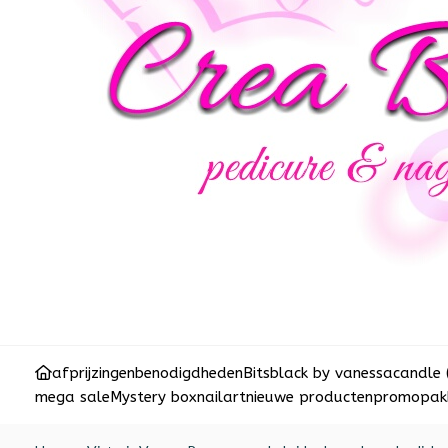
afprijzingen
benodigdheden
Bits
black by vanessa
candle 
mega sale
Mystery box
nailart
nieuwe producten
promopakk