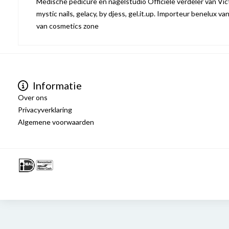
Medische pedicure en nagelstudio Officiële verdeler van Victo
mystic nails, gelacy, by djess, gel.it.up. Importeur benelux va
van cosmetics zone
Informatie
Over ons
Privacyverklaring
Algemene voorwaarden