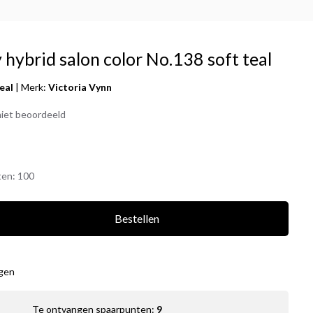
hybrid salon color No.138 soft teal
eal
|
Merk:
Victoria Vynn
iet beoordeeld
ten:
100
Bestellen
agen
Te ontvangen spaarpunten:
9