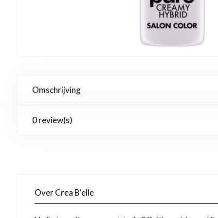
Omschrijving
0 review(s)
Over Crea B'elle