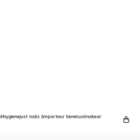
sh
hygiene
just nails (importeur benelux)
makear