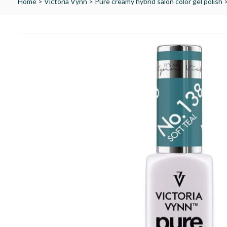
Home
>
Victoria Vynn
>
Pure creamy hybrid salon color gel polish