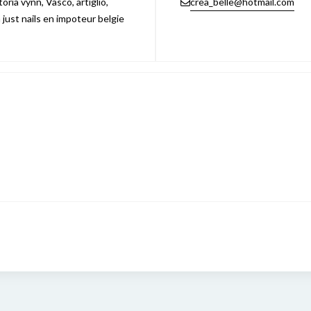
ria vynn, Vasco, artiglio,
crea_belle@hotmail.com
n just nails en impoteur belgie