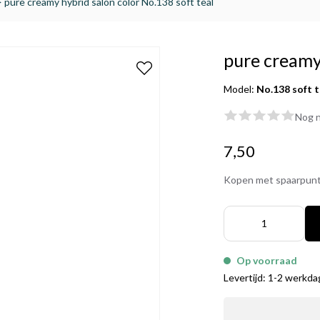
>
pure creamy hybrid salon color No.138 soft teal
pure creamy 
Model:
No.138 soft t
Nog n
7,50
Kopen met spaarpun
Op voorraad
Levertijd: 1-2 werkd