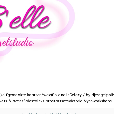
(zelfgemaakte kaarsen/wax)
f.o.x nails
Gelacy / by djess
gelpoli
ets & acties
Sale
staleks pro
startsets
Victoria Vynn
workshops