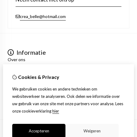
crea_belle@hotmail.com
Informatie
Over ons
Privacyverklaring
Algemene voorwaarden
Cookies & Privacy
Mijn account
Inloggen
We gebruiken cookies en andere technieken om
Bestelhistorie
websiteverkeer te analyseren. Ook delen we informatie over
Verlanglijst
uw gebruik van onze site met onze partners voor analyse.
Lees
Nieuwsbrief
onze cookieverklaring
hier
Accepteren
Weigeren