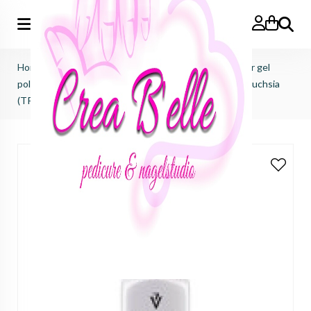
Zoeken
Home
>
Victoria Vynn
>
Pure creamy hybrid salon color gel
polish
>
Pure Creamy Hybrid salon color No.103 Fiery Fuchsia
(TPO FREE)