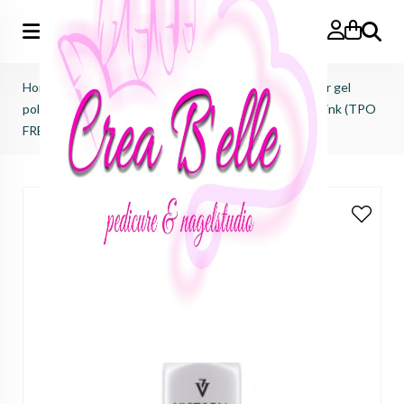
Zoeken
Home
>
Victoria Vynn
>
Pure creamy hybrid salon color gel
polish
>
pure creamy hybrid salon color No.078 pinky pink (TPO
FREE)