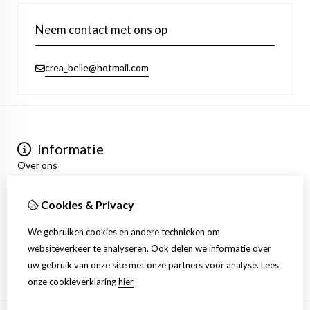
Neem contact met ons op
crea_belle@hotmail.com
Informatie
Over ons
Privacyverklaring
Algemene voorwaarden
Cookies & Privacy
Mijn account
Inloggen
We gebruiken cookies en andere technieken om
Bestelhistorie
websiteverkeer te analyseren. Ook delen we informatie over
Verlanglijst
uw gebruik van onze site met onze partners voor analyse.
Lees
Nieuwsbrief
onze cookieverklaring
hier