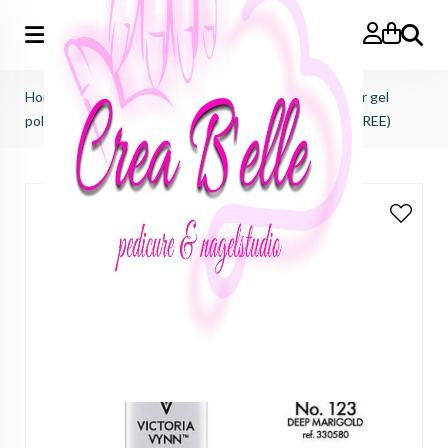
Zoeken
Home
>
Victoria Vynn
>
Pure creamy hybrid salon color gel
polish
>
pure creamy hybrid salon color No.123 (TPO FREE)