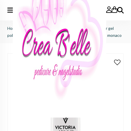
Zoeken
Home
>
Victoria Vynn
>
Pure creamy hybrid salon color gel
polish
>
pure creamy hybrid salon color No.218 night in monaco