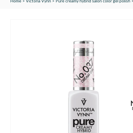
Home
>
Victoria Vynn
>
Pure creamy hybrid salon color gel polish