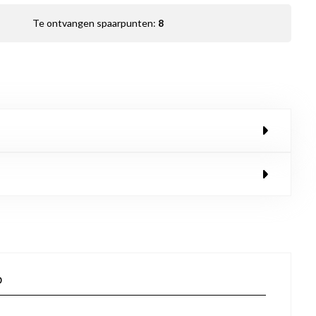
Te ontvangen spaarpunten:
8
p