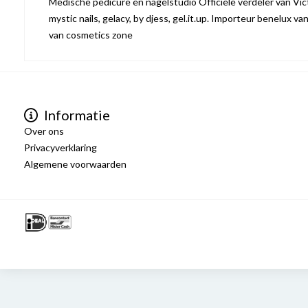
Medische pedicure en nagelstudio Officiële verdeler van Victo
mystic nails, gelacy, by djess, gel.it.up. Importeur benelux va
van cosmetics zone
Informatie
Over ons
Privacyverklaring
Algemene voorwaarden