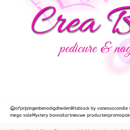
afprijzingen
benodigdheden
Bits
black by vanessa
candle 
mega sale
Mystery box
nailart
nieuwe producten
promopakk