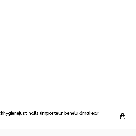
sh
hygiene
just nails (importeur benelux)
makear