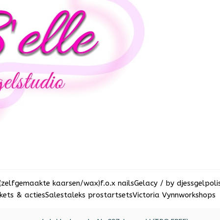
(zelfgemaakte kaarsen/wax)
f.o.x nails
Gelacy / by djess
gelpoli
ets & acties
Sale
staleks pro
startsets
Victoria Vynn
workshops