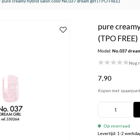
>
pure creamy hybrid salon color No.037 dream girl (TPO FREE)
pure creamy
(TPO FREE)
Model:
No.037 dream
Nog n
7,90
Kopen met spaarpun
Op voorraad
Levertijd: 1-2 werkd