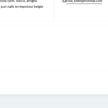
ria vynn, Vasco, artiglio,
crea_belle@hotmail.com
n just nails en impoteur belgie