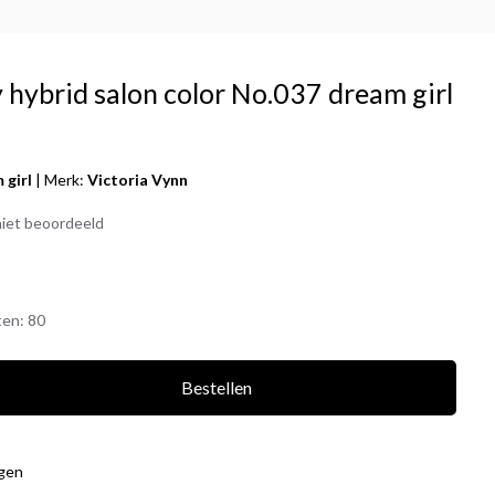
 hybrid salon color No.037 dream girl
 girl
|
Merk:
Victoria Vynn
iet beoordeeld
ten:
80
Bestellen
agen