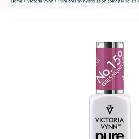
Home
>
Victoria Vynn
>
Pure creamy hybrid salon color gel polish