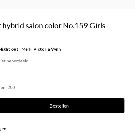
 hybrid salon color No.159 Girls
Night out
|
Merk:
Victoria Vynn
iet beoordeeld
ten:
200
Bestellen
agen