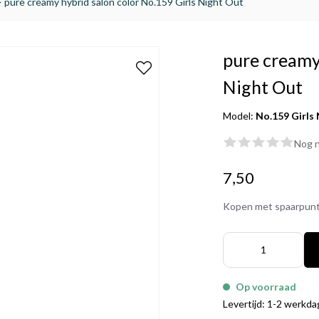
>
pure creamy hybrid salon color No.159 Girls Night Out
pure creamy
Night Out
Model:
No.159 Girls 
Nog n
7,50
Kopen met spaarpun
Op voorraad
Levertijd: 1-2 werkd