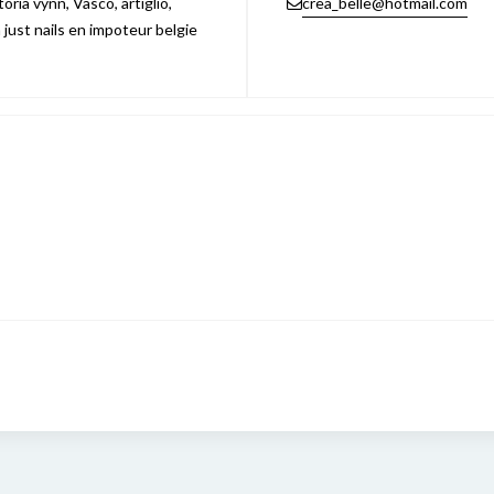
ria vynn, Vasco, artiglio,
crea_belle@hotmail.com
n just nails en impoteur belgie