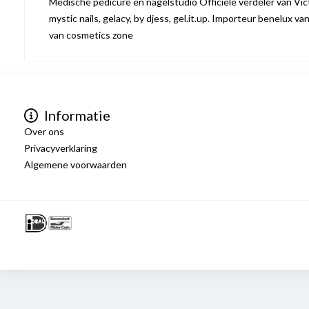
Medische pedicure en nagelstudio Officiële verdeler van Victo
mystic nails, gelacy, by djess, gel.it.up. Importeur benelux va
van cosmetics zone
Informatie
Over ons
Privacyverklaring
Algemene voorwaarden