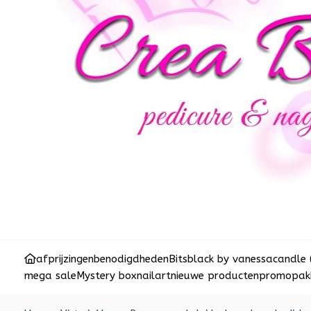
afprijzingen
benodigdheden
Bits
black by vanessa
candle 
mega sale
Mystery box
nailart
nieuwe producten
promopakk