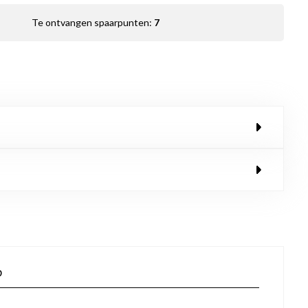
Te ontvangen spaarpunten:
7
p