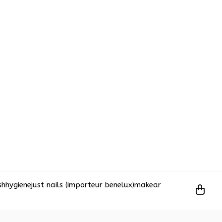
sh
hygiene
just nails (importeur benelux)
makear