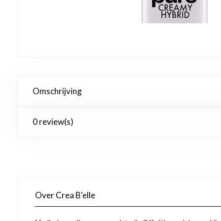
Omschrijving
0 review(s)
Over Crea B'elle