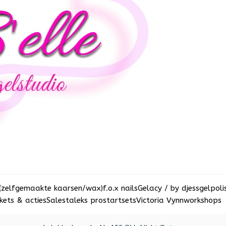
(zelfgemaakte kaarsen/wax)
f.o.x nails
Gelacy / by djess
gelpoli
ets & acties
Sale
staleks pro
startsets
Victoria Vynn
workshops