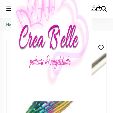
Zoeken
Home
>
professioneel cobalt bit flame 1