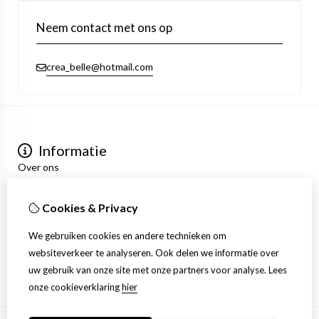
Neem contact met ons op
crea_belle@hotmail.com
Informatie
Over ons
Privacyverklaring
Algemene voorwaarden
Cookies & Privacy
Mijn account
Inloggen
We gebruiken cookies en andere technieken om
Bestelhistorie
websiteverkeer te analyseren. Ook delen we informatie over
Verlanglijst
uw gebruik van onze site met onze partners voor analyse.
Lees
Nieuwsbrief
onze cookieverklaring
hier