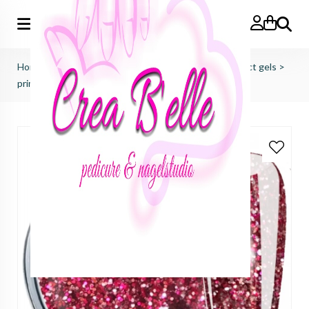
Zoeken
Home
>
just nails (importeur benelux)
>
colorgels effect gels
>
primson