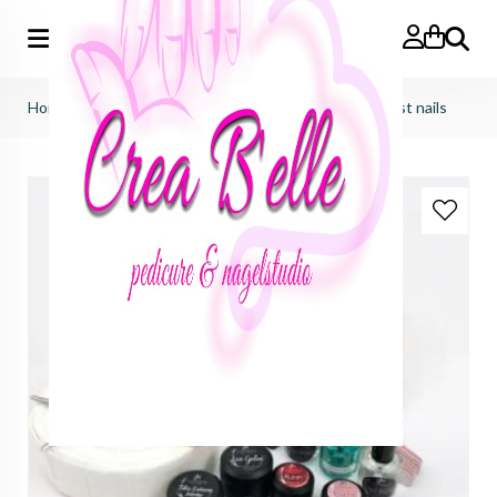
Zoeken
Home
>
startsets
>
premium startset + uv/led lamp just nails