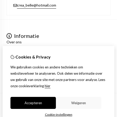
crea_belle@hotmail.com
Informatie
Over ons
Privacyverklaring
Algemene voorwaarden
Cookies & Privacy
Mijn account
Inloggen
We gebruiken cookies en andere technieken om
Bestelhistorie
websiteverkeer te analyseren. Ook delen we informatie over
Verlanglijst
uw gebruik van onze site met onze partners voor analyse.
Lees
Nieuwsbrief
onze cookieverklaring
hier
Accepteren
Weigeren
© Copyright 2026 |
TSB
Cookie-instellingen