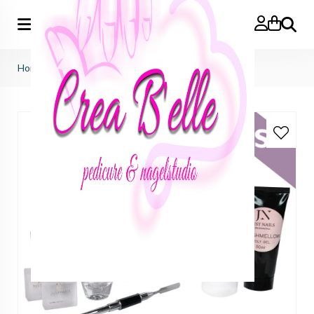
Zoeken
Home
>
Premium Polygel Press-on Starter Set