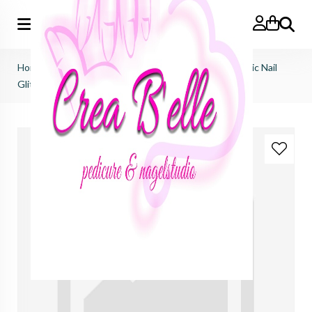
Zoeken
Home
>
Pennsylvania Purple Supercharged Holographic Nail
Glitter