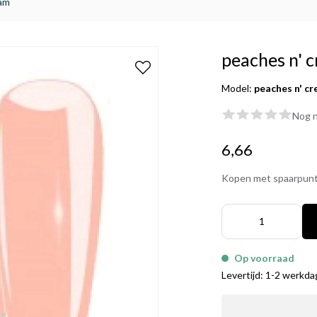
eam
peaches n' 
Model:
peaches n' c
Nog n
6,66
Kopen met spaarpun
Op voorraad
Levertijd: 1-2 werkd