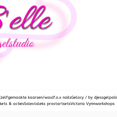
(zelfgemaakte kaarsen/wax)
f.o.x nails
Gelacy / by djess
gelpoli
ets & acties
Sale
staleks pro
startsets
Victoria Vynn
workshops