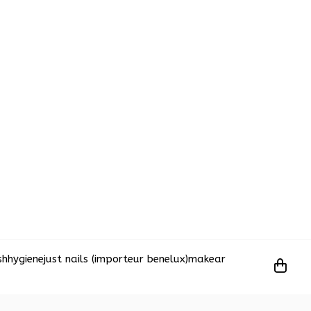
sh
hygiene
just nails (importeur benelux)
makear