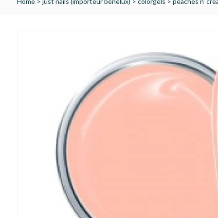
Home
>
just nails (importeur benelux)
>
colorgels
>
peaches n' cr