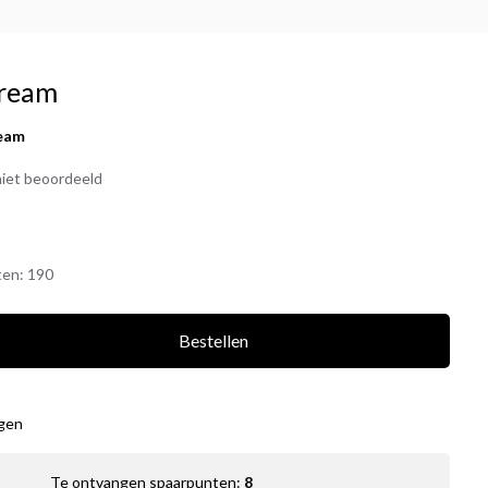
cream
ream
iet beoordeeld
ten:
190
Bestellen
agen
Te ontvangen spaarpunten:
8