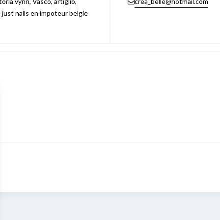
ria vynn, Vasco, artiglio,
crea_belle@hotmail.com
n just nails en impoteur belgie