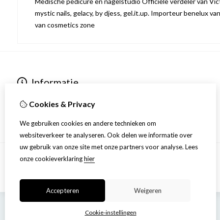
Medische pedicure en nagelstudio Officiële verdeler van Victo
mystic nails, gelacy, by djess, gel.it.up. Importeur benelux va
van cosmetics zone
Informatie
Over ons
Cookies & Privacy
Privacyverklaring
Algemene voorwaarden
We gebruiken cookies en andere technieken om
websiteverkeer te analyseren. Ook delen we informatie over
uw gebruik van onze site met onze partners voor analyse.
Lees
onze cookieverklaring
hier
Accepteren
Weigeren
Cookie-instellingen