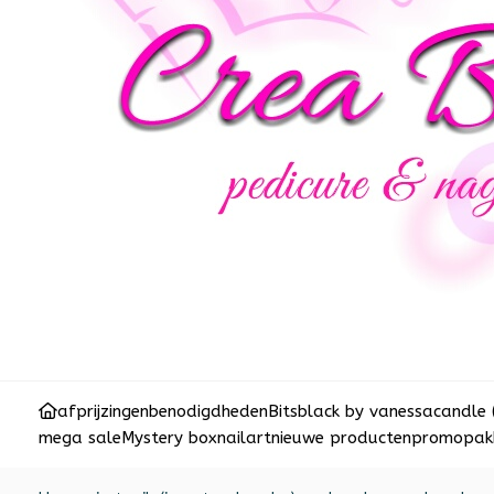
afprijzingen
benodigdheden
Bits
black by vanessa
candle 
mega sale
Mystery box
nailart
nieuwe producten
promopakk