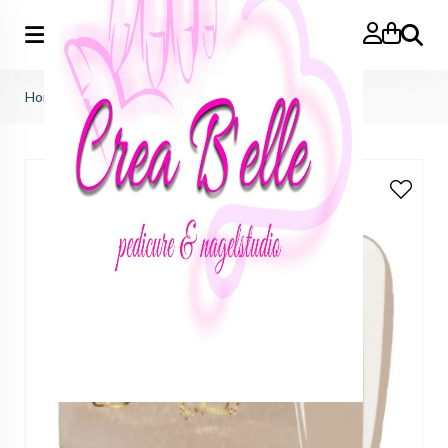
Zoeken
Home
>
peach pastel