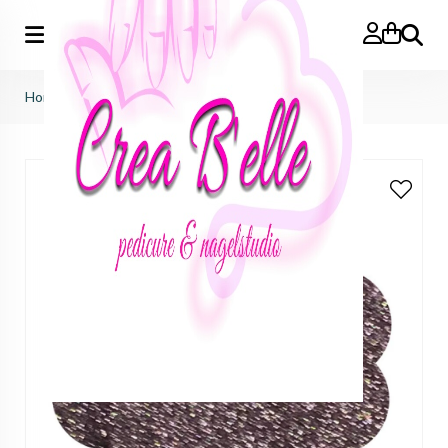
Zoeken
Home
>
Sale
>
sale
>
Paula