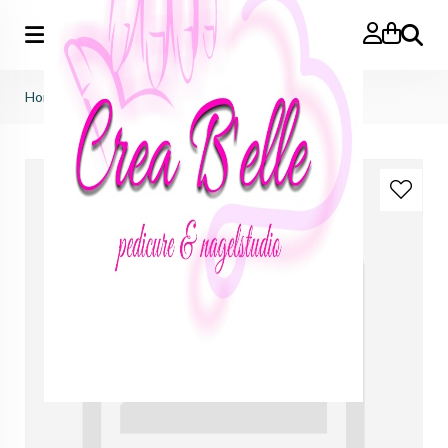
Zoeken
Home
>
party collection