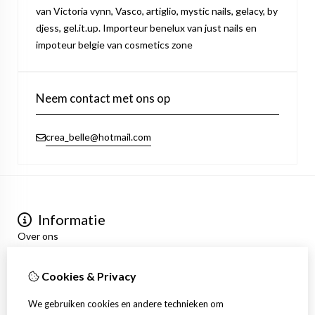
van Victoria vynn, Vasco, artiglio, mystic nails, gelacy, by
djess, gel.it.up. Importeur benelux van just nails en
impoteur belgie van cosmetics zone
Neem contact met ons op
crea_belle@hotmail.com
Informatie
Over ons
Privacyverklaring
Algemene voorwaarden
Cookies & Privacy
Mijn account
Inloggen
We gebruiken cookies en andere technieken om