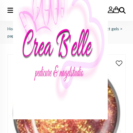
Zoeken
Home
>
just nails (importeur benelux)
>
colorgels effect gels
>
papyrus red