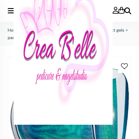
Zoeken
Home
>
just nails (importeur benelux)
>
colorgels effect gels
>
pacific (gold dust)