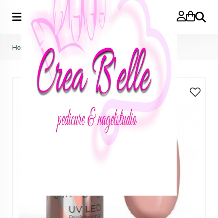
Zoeken
Home
>
Nude By Nude - Porcelain