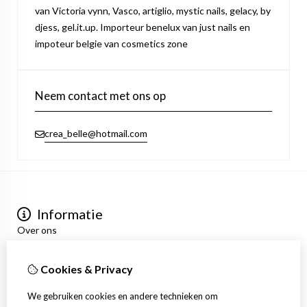
van Victoria vynn, Vasco, artiglio, mystic nails, gelacy, by
djess, gel.it.up. Importeur benelux van just nails en
impoteur belgie van cosmetics zone
Neem contact met ons op
crea_belle@hotmail.com
Informatie
Over ons
Privacyverklaring
Algemene voorwaarden
Cookies & Privacy
Mijn account
Inloggen
We gebruiken cookies en andere technieken om