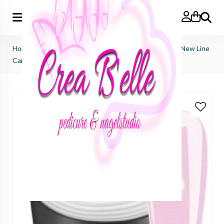
Zoeken
Home
>
just nails (importeur benelux)
>
1-phase gel
>
New Line
Candy Cream