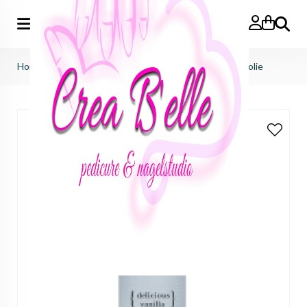
Zoeken
Home
>
just nails (importeur benelux)
>
liquids
>
nagelolie