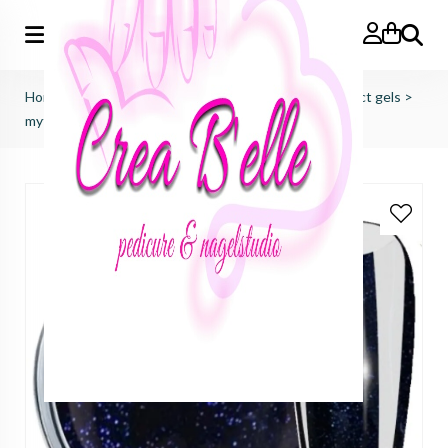
Zoeken
Home
>
just nails (importeur benelux)
>
colorgels effect gels
>
mythical aqua