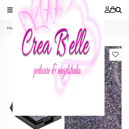
Zoeken
Home
>
f.o.x nails
>
mystic gel
>
Mystic Gel 002