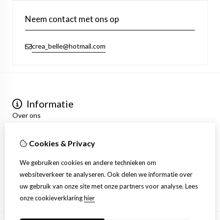
Neem contact met ons op
crea_belle@hotmail.com
Informatie
Over ons
Privacyverklaring
Algemene voorwaarden
Cookies & Privacy
Mijn account
Inloggen
We gebruiken cookies en andere technieken om
Bestelhistorie
websiteverkeer te analyseren. Ook delen we informatie over
Verlanglijst
uw gebruik van onze site met onze partners voor analyse.
Lees
Nieuwsbrief
onze cookieverklaring
hier